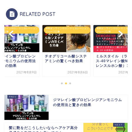
RELATED POST
オンラインサロン ケミカレーション
有料オンラインサロン ケミカレーション
有料オンラインサロン ケミカレ
ープ記事
グループ記事
グループ記事
マレイン酸プロピレン
チオグリコール酸システ
ミルスタイル （ラネ
アンモニウムの使用法
アミンの驚くべき効果
ス-40マレイン酸Na
驚きの効果
レンスルホン酸）コ..
2021年8月9日
2021年8月6日
2021年8
ジマレイン酸プロピレンジアンモニウム
の使用法と驚きの効果
髪に艶をだこうしたいならヘアケア高分