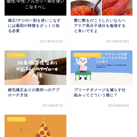
矯正/デジの一剤を使いこなす
髪に艶をだこうしたいならヘ
には薬剤の特徴をざっくり知
アケア高分子成分を勉強する
る必要
と良いですよ
2021年9月26日
2021年8月28日
ケミカルな話
TAMOSITE商品の話し
縮毛矯正ありの箇所へのアプ
ブリーチダメージを減らす仕
ローチ方法
組みってどういう感じ？
2021年8月7日
2021年8月4日
ケミカルな話