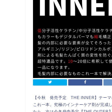
【今秋 発売予定 THE INNER】テ
これ一本。究極のインナーケア剤が完成
たら、次は今冬発売予定【THE OUTE