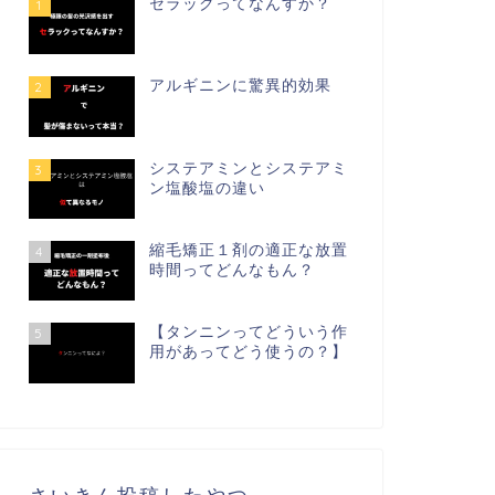
セラックってなんすか？
1
アルギニンに驚異的効果
2
システアミンとシステアミ
3
ン塩酸塩の違い
縮毛矯正１剤の適正な放置
4
時間ってどんなもん？
【タンニンってどういう作
5
用があってどう使うの？】
さいきん投稿したやつ