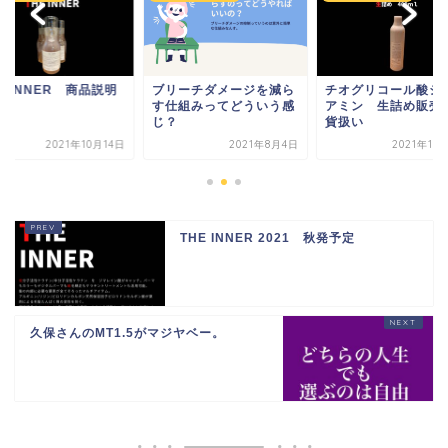
E INNER 商品説明
ブリーチダメージを減ら
チオグリコール酸シ
す仕組みってどういう感
アミン 生詰め販売
じ？
貨扱い
2021年10月14日
2021年8月4日
2021年10
THE INNER 2021 秋発予定
久保さんのMT1.5がマジヤベー。