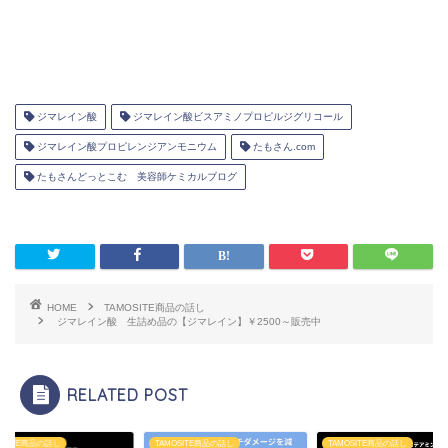
ジマレイン酸
ジマレイン酸ビスアミノプロピルジグリコール
ジマレイン酸プロピレンジアンモニウム
たもさん.com
たもさんどっとこむ 美容師ケミカルブログ
HOME
TAMOSITE商品の話し
ジマレイン酸 生詰め品の【ジマレイン】￥2500～販売中
RELATED POST
OSITE商品の話し
TAMOSITE商品の話し
TAMOSITE商品の話し