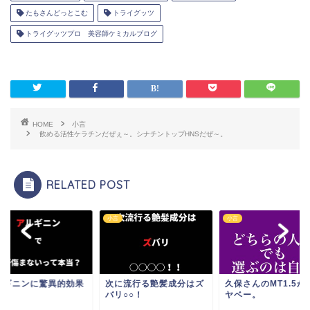
たもさんどっとこむ
トライグッツ
トライグッツプロ 美容師ケミカルブログ
HOME
小言
飲める活性ケラチンだぜぇ～。シナチントップHNSだぜ～。
RELATED POST
小言
小言
ルギニンに驚異的効果
次に流行る艶髪成分はズ
久保さんのMT1.5が
バリ○○！
ヤベー。